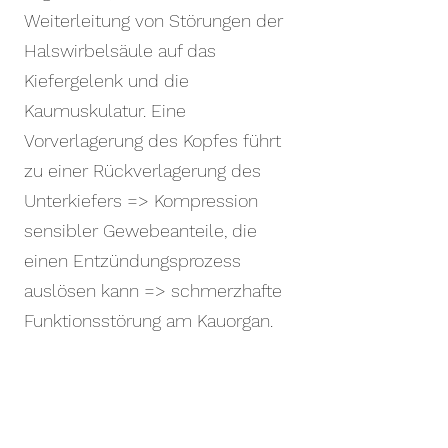
Weiterleitung von Störungen der
Halswirbelsäule auf das
Kiefergelenk und die
Kaumuskulatur. Eine
Vorverlagerung des Kopfes führt
zu einer Rückverlagerung des
Unterkiefers => Kompression
sensibler Gewebeanteile, die
einen Entzündungsprozess
auslösen kann => schmerzhafte
Funktionsstörung am Kauorgan.
Stress
Das Kauorgan ist der wichtigste
„Blitzableiter“ für Stress. Grund